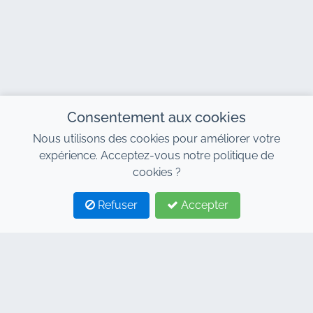
Consentement aux cookies
Nous utilisons des cookies pour améliorer votre
expérience. Acceptez-vous notre politique de
cookies ?
Refuser
Accepter
1
2
CONTACT
Adresse : 7, Centre d´Affaires Al Abraj, Immeuble C
Bd 11 Janvier, Marrakech 40000
Hind : +212 662 15 10 10