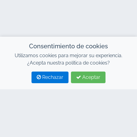
Consentimiento de cookies
Utilizamos cookies para mejorar su experiencia.
¿Acepta nuestra política de cookies?
Rechazar
Aceptar
1
2
CONTACTO
Dirección : 7, Centro de Negocios Al Abraj, Edificio C,
Bulevar 11 de Enero, Marrakech 40000
Hind : +212 662 15 10 10
Youns : +212 655 10 44 10