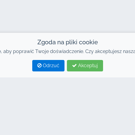
Zgoda na pliki cookie
 aby poprawić Twoje doświadczenie. Czy akceptujesz naszą 
Odrzuć
Akceptuj
E TAGI
POŁĄCZENIA
yczalnia samochodów w
Strona główna
keszu
Wynajem samochodów
em samochodów Marrakesz
Ogólne warunki
em samochodów w
Pytania i odpowiedzi
eszu tanio
Blog
em 4x4 Marrakesz
Kontakt