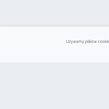
Używamy plików cookie,
KONTAKT
NASZ
Adres : 7, Centrum Biznesowe Al
Wypoż
Abraj, Budynek C, Bulwar 11 Stycznia,
Marra
Marrakesz 40000
Wynaj
Hind : +212 662 15 10 10
Wynaj
Youns : +212 655 10 44 10
Marrak
info@jacarandacar.com
Wynaj