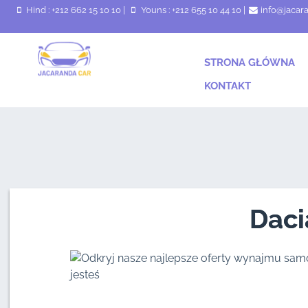
Hind : +212 662 15 10 10
|
Youns : +212 655 10 44 10
|
info@jacar
STRONA GŁÓWNA
KONTAKT
Daci