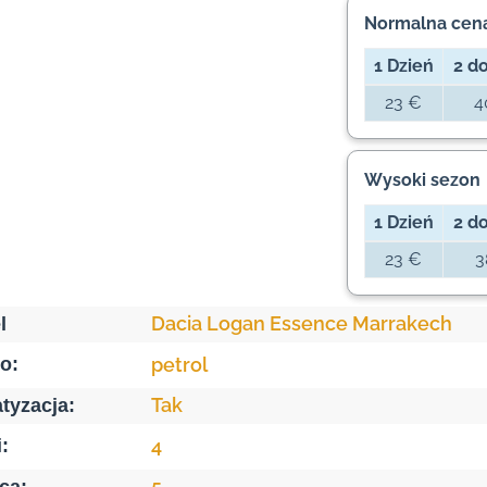
Normalna cen
1 Dzień
2 do
23 €
4
Wysoki sezon
1 Dzień
2 do
23 €
3
Dacia Logan Essence Marrakech
l
o:
petrol
Tak
tyzacja:
:
4
5