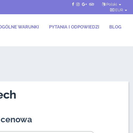
Polski
EUR
OGÓLNE WARUNKI
PYTANIA I ODPOWIEDZI
BLOG
ech
a cenowa