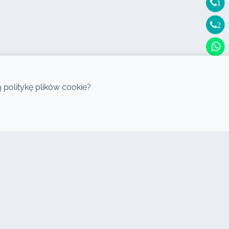
1
2
politykę plików cookie?
DESTYNACJE
Wynajem samochodów Agadir
Wynajem samochodów Casablanca
Wynajem samochodów Rabat
Wynajem samochodów Tanger
Wynajem samochodów
Mohammedia