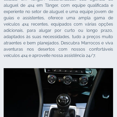
aluguel de 4x4 em Tânger, com equipe qualificada e
experiente no setor de aluguel e uma equipe jovem de
guias e assistentes, oferece uma ampla gama de
veículos 4x4 recentes, equipados com várias opções
adicionais, para alugar por curto ou longo prazo,
adaptados às suas necessidades, tudo a preços muito
atraentes e bem planejados. Descubra Marrocos e viva
aventuras nos desertos com nossos confortáveis
veículos 4x4 e aproveite nossa assistência 24/7.