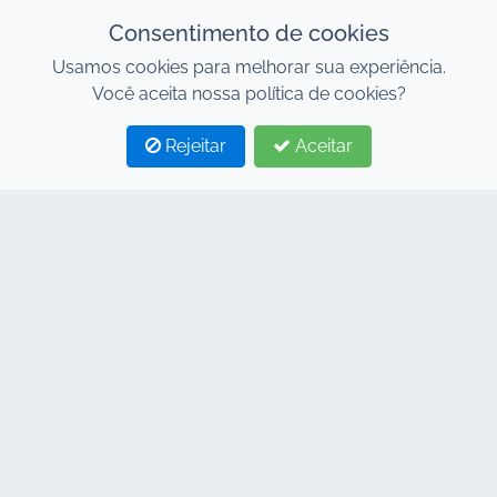
Consentimento de cookies
Usamos cookies para melhorar sua experiência.
Você aceita nossa política de cookies?
Rejeitar
Aceitar
1
2
CONTACTE-NOS
Endereço : 7, Centro de Negócios Al Abraj, Edifício
C, Avenida 11 de Janeiro, Marrakech 40000
Hind : +212 662 15 10 10
Youns : +212 655 10 44 10
info@jacarandacar.com
www.jacarandacar.com
NOSSAS TAGS
Aluguel de Carros Marrakech
Aluguel de carros em Marrakech