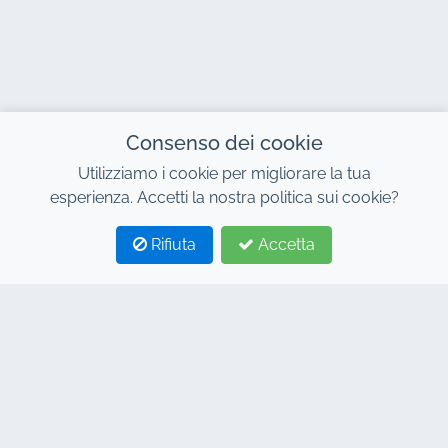
Consenso dei cookie
Utilizziamo i cookie per migliorare la tua
esperienza. Accetti la nostra politica sui cookie?
Rifiuta
Accetta
1
2
CONTATTO
Indirizzo : 7, Centro Affari Al Abraj, Edificio C, Viale 11
Gennaio, Marrakech 40000
Hind : +212 662 15 10 10
Youns : +212 655 10 44 10
info@jacarandacar.com