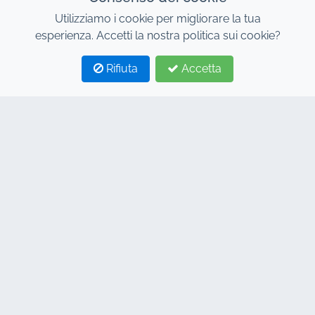
Utilizziamo i cookie per migliorare la tua
esperienza. Accetti la nostra politica sui cookie?
Rifiuta
Accetta
1
2
CONTATTO
Indirizzo : 7, Centro Affari Al Abraj, Edificio C, Viale 11
Gennaio, Marrakech 40000
Hind : +212 662 15 10 10
Youns : +212 655 10 44 10
info@jacarandacar.com
www.jacarandacar.com
TAGGACI
Noleggio auto Marrakech
Noleggio auto Marrakech economico
Noleggio auto a Marrakech