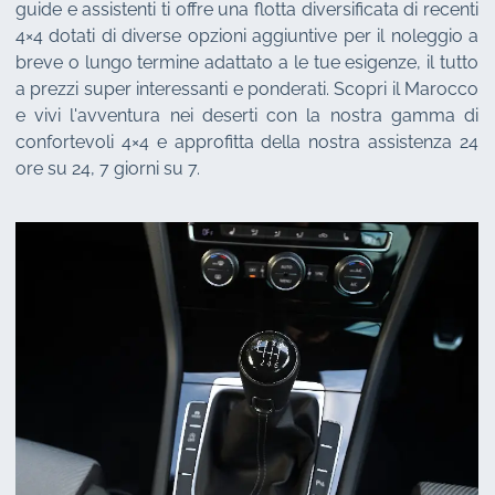
guide e assistenti ti offre una flotta diversificata di recenti
4×4 dotati di diverse opzioni aggiuntive per il noleggio a
breve o lungo termine adattato a le tue esigenze, il tutto
a prezzi super interessanti e ponderati. Scopri il Marocco
e vivi l'avventura nei deserti con la nostra gamma di
confortevoli 4×4 e approfitta della nostra assistenza 24
ore su 24, 7 giorni su 7.