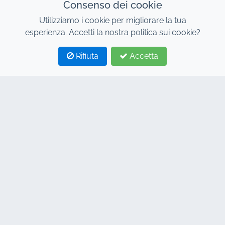
Consenso dei cookie
Utilizziamo i cookie per migliorare la tua
esperienza. Accetti la nostra politica sui cookie?
Rifiuta
Accetta
1
2
CONTATTO
Indirizzo : 7, Centro Affari Al Abraj, Edificio C, Viale 11
Gennaio, Marrakech 40000
Hind : +212 662 15 10 10
Youns : +212 655 10 44 10
info@jacarandacar.com
www.jacarandacar.com
TAGGACI
Noleggio auto Marrakech
Noleggio auto Marrakech economico
Noleggio auto a Marrakech