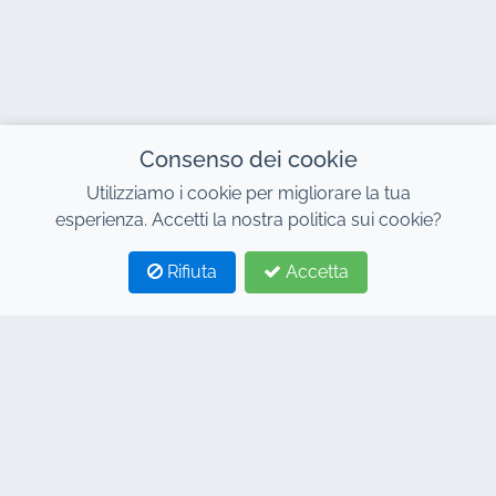
Consenso dei cookie
Utilizziamo i cookie per migliorare la tua
esperienza. Accetti la nostra politica sui cookie?
Rifiuta
Accetta
1
2
CONTATTO
Indirizzo : 7, Centro Affari Al Abraj, Edificio C, Viale 11
Gennaio, Marrakech 40000
Hind : +212 662 15 10 10
Youns : +212 655 10 44 10
info@jacarandacar.com