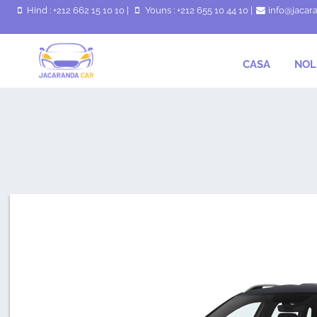
Hind : +212 662 15 10 10
|
Youns : +212 655 10 44 10
|
info@jacar
CASA
NOL