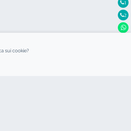
1
2
ica sui cookie?
DESTINAZIONI
Autonoleggio Agadir
Autonoleggio Casablanca
Autonoleggio Rabat
Autonoleggio Tanger
Autonoleggio Mohammedia
Autonoleggio Essaouira