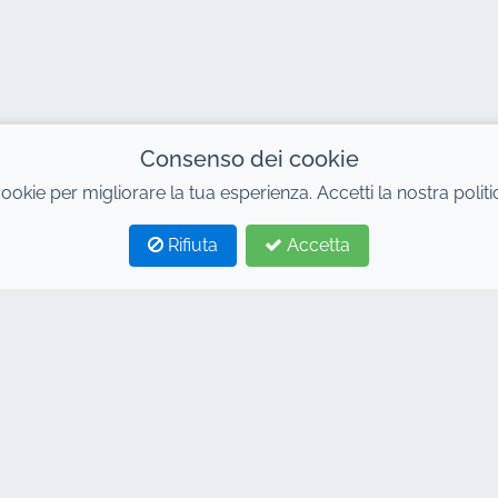
Consenso dei cookie
cookie per migliorare la tua esperienza. Accetti la nostra polit
Rifiuta
Accetta
ACI
LINK
io auto Marrakech
Casa
io auto Marrakech
Noleggio auto
mico
Termini e Condizioni
io auto a Marrakech
DOMANDE FREQUENTI
io 4x4 Marrakech
Blog
leggio aeroporto di
Contatto