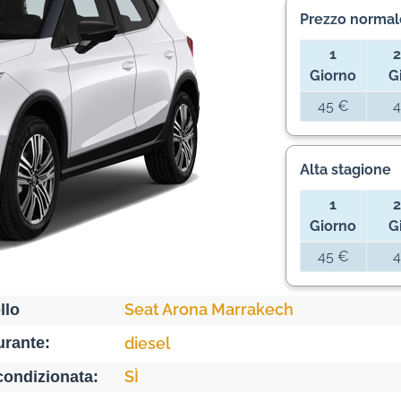
Prezzo normal
1
2
Giorno
G
45 €
4
Alta stagione
1
2
Giorno
G
45 €
4
Seat Arona Marrakech
llo
rante:
diesel
SÌ
condizionata: