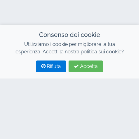
Consenso dei cookie
Utilizziamo i cookie per migliorare la tua
esperienza. Accetti la nostra politica sui cookie?
Rifiuta
Accetta
1
2
CONTATTO
Indirizzo : 7, Centro Affari Al Abraj, Edificio C, Viale 11
Gennaio, Marrakech 40000
Hind : +212 662 15 10 10
Youns : +212 655 10 44 10
info@jacarandacar.com
www.jacarandacar.com