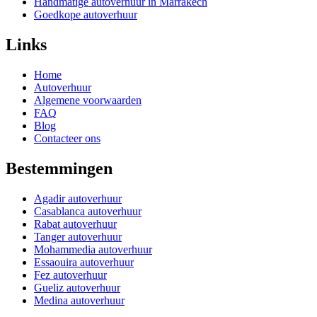
Handmatige autoverhuur in Marrakech
Goedkope autoverhuur
Links
Home
Autoverhuur
Algemene voorwaarden
FAQ
Blog
Contacteer ons
Bestemmingen
Agadir autoverhuur
Casablanca autoverhuur
Rabat autoverhuur
Tanger autoverhuur
Mohammedia autoverhuur
Essaouira autoverhuur
Fez autoverhuur
Gueliz autoverhuur
Medina autoverhuur