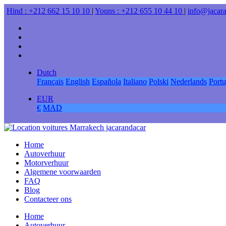
Hind : +212 662 15 10 10
|
Youns : +212 655 10 44 10
|
info@jacar
Dutch
Français
English
Española
Italiano
Polski
Nederlands
Port
EUR
€
MAD
Home
Autoverhuur
Motorverhuur
Algemene voorwaarden
FAQ
Blog
Contacteer ons
Home
Autoverhuur