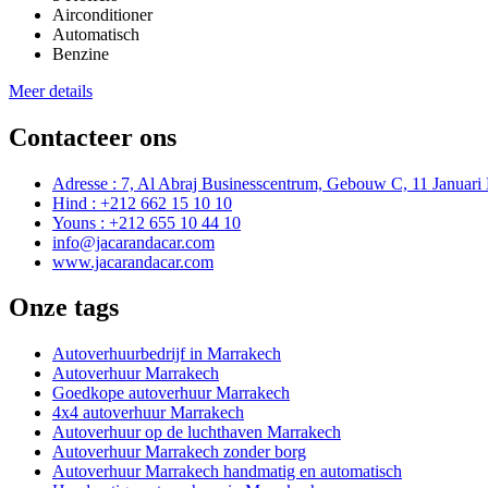
Airconditioner
Automatisch
Benzine
Meer details
Contacteer ons
Adresse : 7, Al Abraj Businesscentrum, Gebouw C, 11 Januari
Hind : +212 662 15 10 10
Youns : +212 655 10 44 10
info@jacarandacar.com
www.jacarandacar.com
Onze tags
Autoverhuurbedrijf in Marrakech
Autoverhuur Marrakech
Goedkope autoverhuur Marrakech
4x4 autoverhuur Marrakech
Autoverhuur op de luchthaven Marrakech
Autoverhuur Marrakech zonder borg
Autoverhuur Marrakech handmatig en automatisch