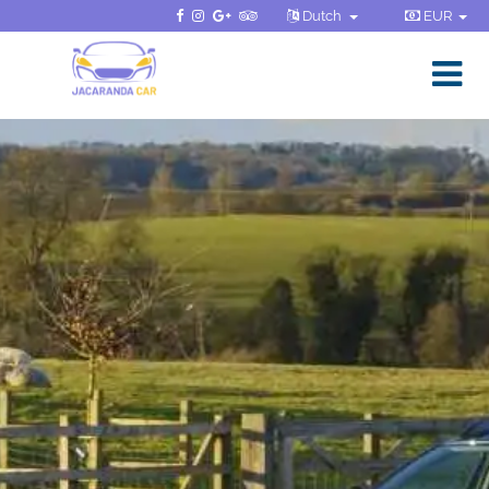
Dutch
EUR