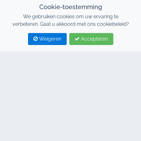
Cookie-toestemming
We gebruiken cookies om uw ervaring te
verbeteren. Gaat u akkoord met ons cookiebeleid?
Weigeren
Accepteren
1
2
CONTACTEER ONS
Adresse : 7, Al Abraj Businesscentrum, Gebouw C, 11
Januari Boulevard, Marrakesh 40000
Hind : +212 662 15 10 10
Youns : +212 655 10 44 10
info@jacarandacar.com
www.jacarandacar.com
ONZE TAGS
Autoverhuurbedrijf in Marrakech
Autoverhuur Marrakech