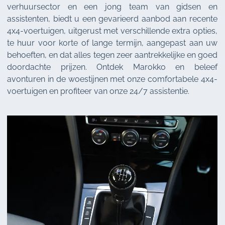
verhuursector en een jong team van gidsen en
assistenten, biedt u een gevarieerd aanbod aan recente
4x4-voertuigen, uitgerust met verschillende extra opties,
te huur voor korte of lange termijn, aangepast aan uw
behoeften, en dat alles tegen zeer aantrekkelijke en goed
doordachte prijzen. Ontdek Marokko en beleef
avonturen in de woestijnen met onze comfortabele 4x4-
voertuigen en profiteer van onze 24/7 assistentie.