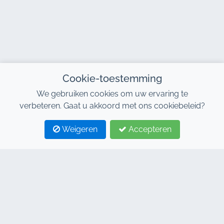
Cookie-toestemming
We gebruiken cookies om uw ervaring te
verbeteren. Gaat u akkoord met ons cookiebeleid?
Weigeren
Accepteren
1
2
CONTACTEER ONS
Adresse : 7, Al Abraj Businesscentrum, Gebouw C, 11
Januari Boulevard, Marrakesh 40000
Hind : +212 662 15 10 10
Youns : +212 655 10 44 10